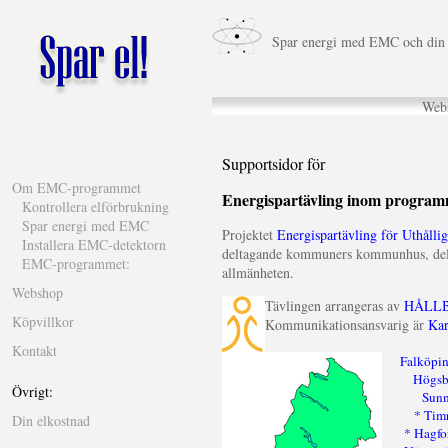
Spar energi med EMC och din 
Web
Supportsidor för
Om EMC-programmet
Energispartävling inom progra
Kontrollera elförbrukning
Spar energi med EMC
Projektet
Energispartävling för Uthåll
Installera EMC-detektorn
deltagande kommuners kommunhus, dels t
EMC-programmet:
allmänheten.
Webshop
Tävlingen arrangeras av
HÅLLB
Köpvillkor
Kommunikationsansvarig är
Ka
Kontakt
Falköpi
Högs
Övrigt:
Sun
* Tim
Din elkostnad
* Hagfo