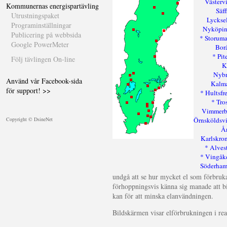
Västerv
Kommunernas energispartävling
Säff
Utrustningspaket
Lyckse
Programinställningar
Nyköpi
Publicering på webbsida
* Storum
Google PowerMeter
Bor
* Pit
Följ tävlingen On-line
K
Nyb
Använd vår Facebook-sida
Kalm
för support! >>
* Hultsfr
* Tro
Vimmer
Örnsköldsv
Copyright © DsineNet
Å
Karlskro
* Alves
* Vingåk
Söderha
undgå att se hur mycket el som förbruk
förhoppningsvis känna sig manade att b
kan för att minska elanvändningen.
Bildskärmen visar elförbrukningen i rea