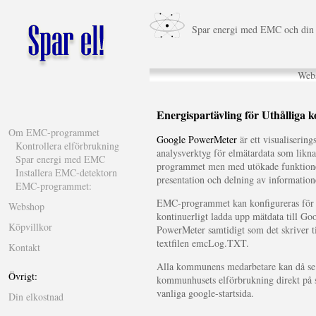
Spar energi med EMC och din 
Web
Energispartävling för Uthållig
Om EMC-programmet
Google PowerMeter
är ett visualisering
Kontrollera elförbrukning
analysverktyg för elmätardata som lik
Spar energi med EMC
programmet men med utökade funktione
Installera EMC-detektorn
presentation och delning av information
EMC-programmet:
EMC-programmet kan konfigureras för 
Webshop
kontinuerligt ladda upp mätdata till Go
Köpvillkor
PowerMeter samtidigt som det skriver ti
textfilen emcLog.TXT.
Kontakt
Alla kommunens medarbetare kan då se
Övrigt:
kommunhusets elförbrukning direkt på 
vanliga google-startsida.
Din elkostnad